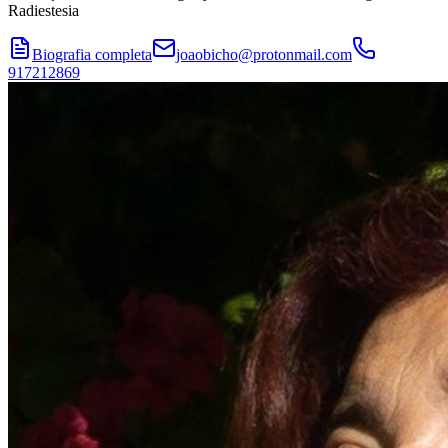
Radiestesia
Biografia completa
joaobicho@protonmail.com
917212869