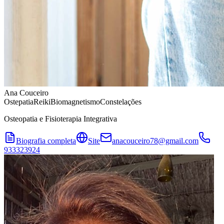
Ana Couceiro
Ostepatia
Reiki
Biomagnetismo
Constelações
Osteopatia e Fisioterapia Integrativa
Biografia completa
Site
anacouceiro78@gmail.com
933323924